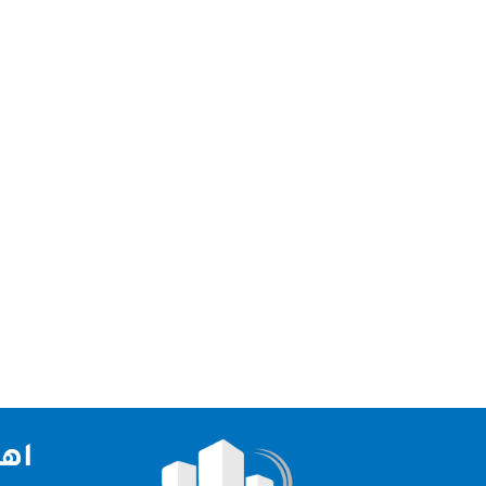
شركة تنظيف فلل في الشارقة شركة تنظيف فلل في ا
بشكل منتظم وفعال. الفلل تتميز بمساحاتها الواسعة
اهم