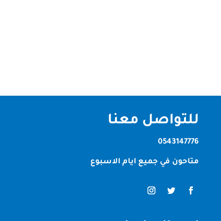
الامارات ،فلدينا افضل الادوات و المعدات و الاجهزة
الحديثة في الامارات ، تعتبر شركتنا من اكبر و اقوي
الشركات في ابوظبي ، تعتبر شركتنا...
للتواصل معنا
0543147776
متاحون في جميع ايام الاسبوع