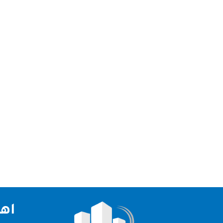
نحن افضل شركة تنظيف منازل دبي و الامارات متخص
غاية في الصعوبة كما أنها تحتاج إلى إهدار الكثير م
اهم