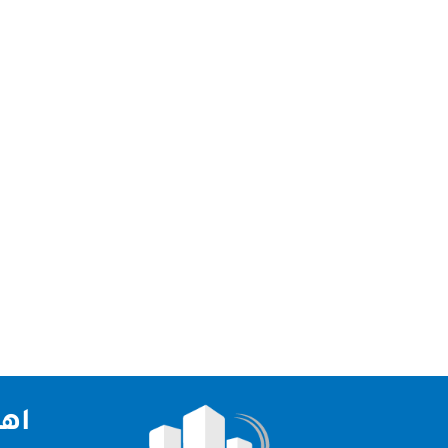
شركة جلي وتلميع رخام ابوظبي نقدم لكم افضل شركة 
الامارات العربية لذلك قدمت لكم شركة جلي وتلميع ر
اهم