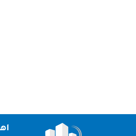
شركة جلي وتلميع رخام دبي نقدم لكم افضل شركة جلي و
تعتبر شركتنا الاولي و الرائدة في مجال التشطيبات و 
اهم