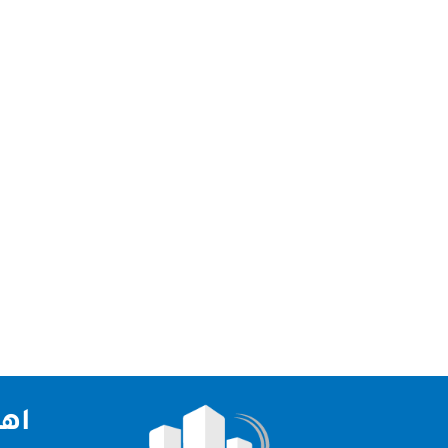
تقدم شركة مكافحة حشرات عجمان افضل خدمات ابادة 
مكافحة حشرات عجمان لدينا فريق عمل كبير ومتخصص ف
اهم