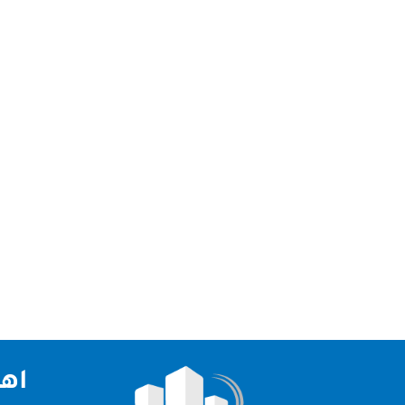
شركة تنظيف في الزاهية شركة تنظيف في الزاهية – خ
نظيفة وصحية داخل المنازل والفلل والمكاتب. فالنظا
اهم