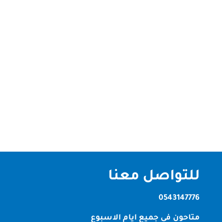
شركة تنظيف فلل في دبي الصقر كلين | تنظيف احترافي
بمعايير عالية شركة تنظيف فلل في دبي تُعد الفلل
السكنية من أكثر أنواع العقارات احتياجًا إلى تنظيف دوري
شامل للحفاظ على نظافتها ومظهرها الفاخر. ولهذا،
تقدم لك شركة الصقر كلين أفضل خدمات تنظيف الفلل
في دبي باستخدام أحدث...
للتواصل معنا
0543147776
متاحون في جميع ايام الاسبوع