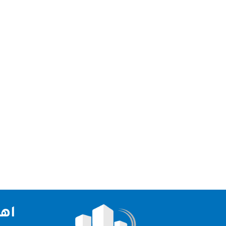
شركة تنظيف فلل في الشارقة شركة تنظيف فلل في ا
بشكل منتظم وفعال. الفلل تتميز بمساحاتها الواسعة
اهم