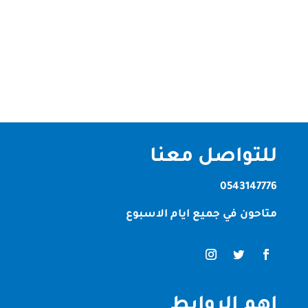
تقدم لكم حيث ان شركتنا تقدم خدمات التنزيف وليضا
خدمات مكافحة الحشرات حيث ان شركتنا من افضل
الشركات في الامارات العربية وذلك لما...
للتواصل معنا
0543147776
متاحون في جميع ايام الاسبوع
اهم الروابط