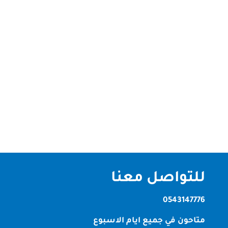
نعد افضل شركة تنظيف سجاد في دبي و الامارات
متخصصة في غسيل السجاد والموكيت بالبخار باقل
الاسعار شركة تنظيف سجاد في دبي تتميز شركة تنظيف
سجاد في دبي بانها افضل الشركات في الامارات العربية
حيث انها تقدم شركتنا لديه فريق عمل من الفنيين
والعمال المهرة الذين يعملون بكل...
للتواصل معنا
0543147776
متاحون في جميع ايام الاسبوع