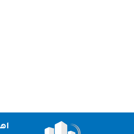
تقدم شركة تنظيف خزانات في دبي افضل خدمات تنظي
خزانات في دبي شركتنا من افضل الشركات في الامار
اهم