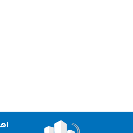
شركة تنظيف كنب ام القيوين شركتنا من افضل شركة تن
الامكانيات منها الاجهزة والمعدات الحديثة التي تم ا
اهم