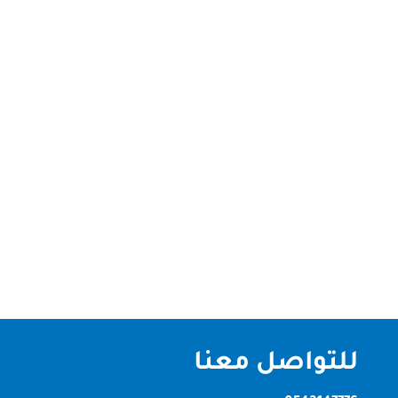
نحن افضل شركة تنظيف منازل دبي و الامارات
متخصصة في تنظيف المنازل ,الفلل ,الشقق ,القصور
باحدث طرق تنظيف منازل دبي شركة تنظيف منازل دبي ،
إن عملية التنظيف أصبحت غاية في الصعوبة كما أنها
تحتاج إلى إهدار الكثير من الوقت والجهد بشكل مستمر
وعلى الرغم من ذلك لا تصل إلى...
للتواصل معنا