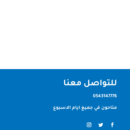
بأسلوب مبتكر تُعتبر شركة تركيب بديل الرخام في عجمان
الخيار المثالي لمن يسعى لتحقيق مظهر الرخام الفاخر
دون التكاليف المرتفعة والصيانة العالية. يوفر بديل الرخام
حلاً مبتكرًا يجمع بين الجمالية والعملية. في هذا
المقال،...
للتواصل معنا
0543147776
متاحون في جميع ايام الاسبوع