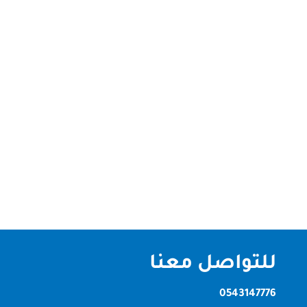
شركة تنظيف فلل دبي 0543147776 تقدم شركة تنظيف
فلل دبي لعملائنا , شركتنا افضل الشركات الرائدة
التنظيف الشامل للفلل و المنازل و الشركات في
الامارات. شركه تنظيف فلل دبي تتميز وتخصص شركة
تنظيف فلل دبي هل تعبت من قضاء عطلة نهاية
الأسبوع في تنظيف الفيلا الخاصة بك؟ هل تجد...
للتواصل معنا
0543147776