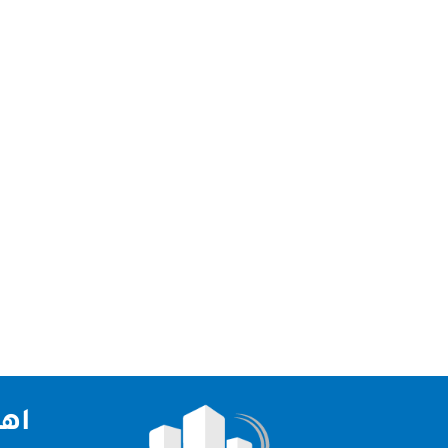
شركة تنظيف خزانات عجمان يتوفر لدى شركة تنظيف خزا
خدمة الطوارئ على مدار اليوم لتلبية احتياجات العم
اهم