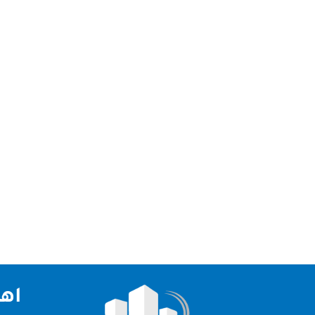
نعد افضل شركة تنظيف سجاد في عجمان و الامارات
بانها افضل الشركات في الامارات العربية حيث انها ت
اهم