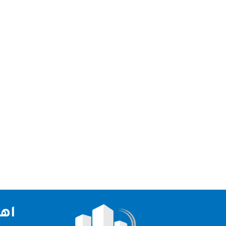
شركة تنظيف سجاد بالنهدة دبي الصقر كلين | خبرة وج
المكان الصحيح!الصقر كلين تقدم خدمات تنظيف السجاد 
اهم