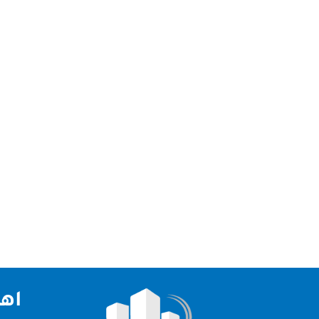
شركة تنظيف كنب في عجمان: الراحة والاحترافية في 
الأمثل. مع اعتماد العائلات على الكنب كعنصر أساسي
اهم