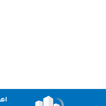
شركة جلي وتلميع رخام دبي نقدم لكم افضل شركة جلي و
تعتبر شركتنا الاولي و الرائدة في مجال التشطيبات و 
اهم