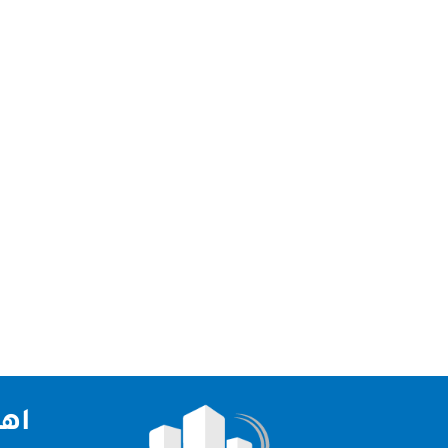
شركة جلي وتلميع رخام ابوظبي نقدم لكم افضل شركة 
الامارات العربية لذلك قدمت لكم شركة جلي وتلميع ر
اهم