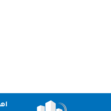
تقدم شركة مكافحة حشرات عجمان افضل خدمات ابادة 
مكافحة حشرات عجمان لدينا فريق عمل كبير ومتخصص ف
اهم