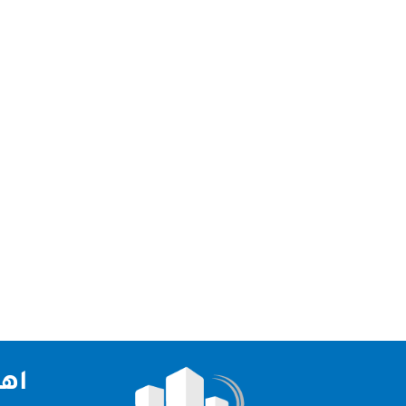
تقدم شركة مكافحة حشرات عجمان افضل خدمات ابادة 
مكافحة حشرات عجمان لدينا فريق عمل كبير ومتخصص ف
اهم