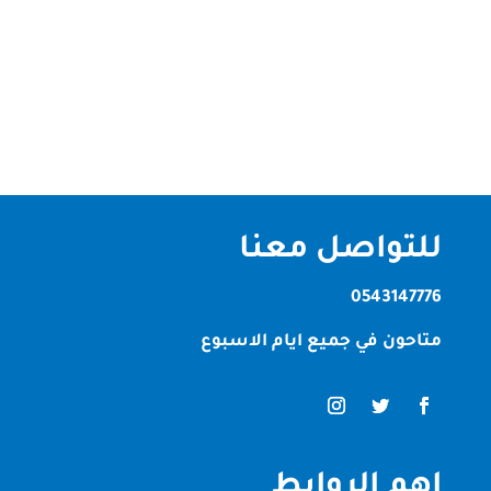
سجاد في دبي بانها افضل الشركات في الامارات العربية
حيث انها تقدم شركتنا لديه فريق عمل من الفنيين
والعمال المهرة الذين يعملون بكل...
للتواصل معنا
0543147776
متاحون في جميع ايام الاسبوع
اهم الروابط