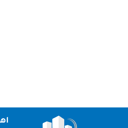
نعد افضل شركة تنظيف سجاد في عجمان و الامارات
بانها افضل الشركات في الامارات العربية حيث انها ت
اهم