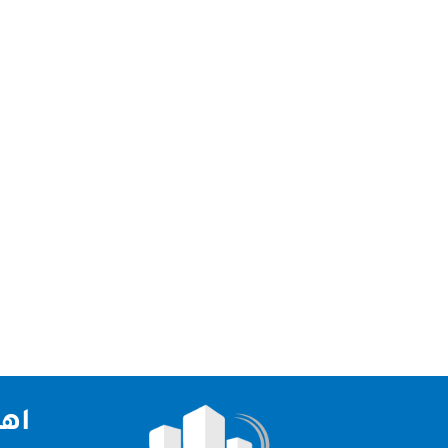
شركة أصباغ في الشارقة : خدمات احترافية وجودة عال
الجدران والمساحات، فأنت في المكان الصحيح. في هذ
اهم