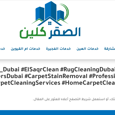
شارقة
خدمات العين
خدمات الفجيرة
خدمات ام القيوين
خدم
a_Dubai #ElSaqrClean #RugCleaningDuba
rsDubai #CarpetStainRemoval #Profess
rpetCleaningServices #HomeCarpetClea
ثك، أو استعمل شريط التصفح أعلاه للعثور على المقال.