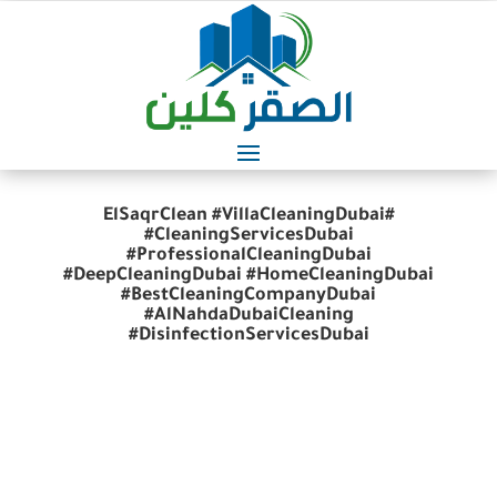
#ElSaqrClean #VillaCleaningDubai
#CleaningServicesDubai
#ProfessionalCleaningDubai
#DeepCleaningDubai #HomeCleaningDubai
#BestCleaningCompanyDubai
#AlNahdaDubaiCleaning
#DisinfectionServicesDubai