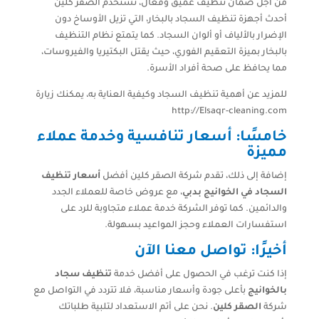
من أجل ضمان تنظيف عميق وفعال، تستخدم الصقر كلين
أحدث أجهزة تنظيف السجاد بالبخار، التي تزيل الأوساخ دون
الإضرار بالألياف أو ألوان السجاد. كما يتمتع نظام التنظيف
بالبخار بميزة التعقيم الفوري، حيث يقتل البكتيريا والفيروسات،
مما يحافظ على صحة أفراد الأسرة.
للمزيد عن أهمية تنظيف السجاد وكيفية العناية به، يمكنك زيارة
http://Elsaqr-cleaning.com
خامسًا: أسعار تنافسية وخدمة عملاء
مميزة
إضافة إلى ذلك، تقدم شركة الصقر كلين أفضل
أسعار تنظيف
السجاد في الخوانيج بدبي
، مع عروض خاصة للعملاء الجدد
والدائمين. كما توفر الشركة خدمة عملاء متجاوبة للرد على
استفسارات العملاء وحجز المواعيد بسهولة.
أخيرًا: تواصل معنا الآن
إذا كنت ترغب في الحصول على أفضل خدمة
تنظيف سجاد
بالخوانيج
بأعلى جودة وأسعار مناسبة، فلا تتردد في التواصل مع
شركة
الصقر كلين
. نحن على أتم الاستعداد لتلبية طلباتك