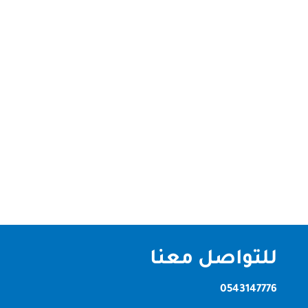
شركة تنظيف فلل في دبي الصقر كلين | تنظيف احترافي
بمعايير عالية شركة تنظيف فلل في دبي تُعد الفلل
السكنية من أكثر أنواع العقارات احتياجًا إلى تنظيف دوري
شامل للحفاظ على نظافتها ومظهرها الفاخر. ولهذا،
تقدم لك شركة الصقر كلين أفضل خدمات تنظيف الفلل
في دبي باستخدام أحدث...
للتواصل معنا
0543147776