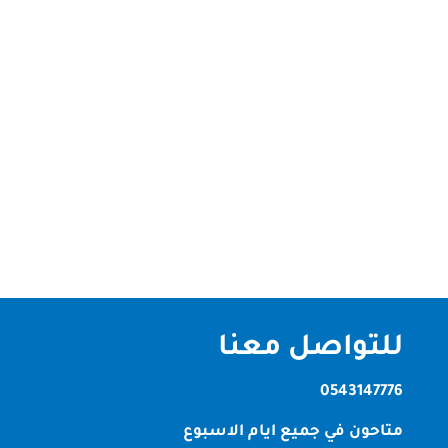
شركة تنظيف فلل بالمزهر بدبي الصقر كلين | احترافية
عالية وخدمة متميزة شركة تنظيف فلل بالمزهر بدبي في
عالم النظافة المنزلية، لا شك أن تنظيف الفلل يحتاج إلى
خبرة واحترافية تختلف عن تنظيف الشقق أو المكاتب.
لذلك، إذا كنت تبحث عن شركة تنظيف فلل بالمزهر بدبي
تقدم خدمات شاملة...
للتواصل معنا
0543147776
متاحون في جميع ايام الاسبوع