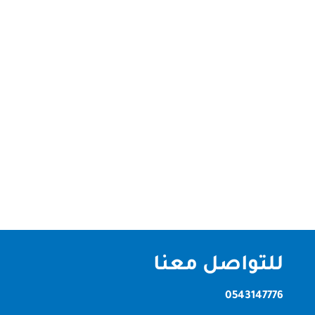
شركة تنظيف فلل في دبي الصقر كلين | تنظيف احترافي
بمعايير عالية شركة تنظيف فلل في دبي تُعد الفلل
السكنية من أكثر أنواع العقارات احتياجًا إلى تنظيف دوري
شامل للحفاظ على نظافتها ومظهرها الفاخر. ولهذا،
تقدم لك شركة الصقر كلين أفضل خدمات تنظيف الفلل
في دبي باستخدام أحدث...
للتواصل معنا
0543147776