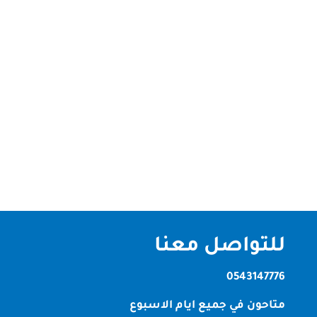
شركة تنظيف فلل بالمزهر بدبي الصقر كلين | احترافية
عالية وخدمة متميزة شركة تنظيف فلل بالمزهر بدبي في
عالم النظافة المنزلية، لا شك أن تنظيف الفلل يحتاج إلى
خبرة واحترافية تختلف عن تنظيف الشقق أو المكاتب.
لذلك، إذا كنت تبحث عن شركة تنظيف فلل بالمزهر بدبي
تقدم خدمات شاملة...
للتواصل معنا
0543147776
متاحون في جميع ايام الاسبوع