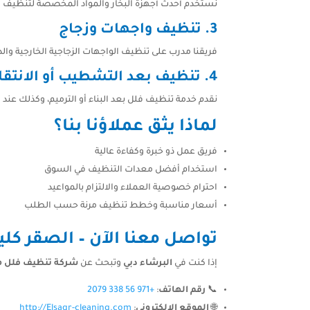
نستخدم أحدث أجهزة البخار والمواد المخصصة لتنظيف الك
3. تنظيف واجهات وزجاج
فريقنا مدرب على تنظيف الواجهات الزجاجية الخارجية وال
4. تنظيف بعد التشطيب أو الانتقال
نقدم خدمة تنظيف فلل بعد البناء أو الترميم، وكذلك عند ا
لماذا يثق عملاؤنا بنا؟
فريق عمل ذو خبرة وكفاءة عالية
استخدام أفضل معدات التنظيف في السوق
احترام خصوصية العملاء والالتزام بالمواعيد
أسعار مناسبة وخطط تنظيف مرنة حسب الطلب
تواصل معنا الآن – الصقر كلي
إذا كنت في
البرشاء دبي
وتبحث عن
شركة تنظيف فلل مو
📞
رقم الهاتف
:
+971 56 338 2079
🌐
الموقع الإلكتروني
:
http://Elsaqr-cleaning.com