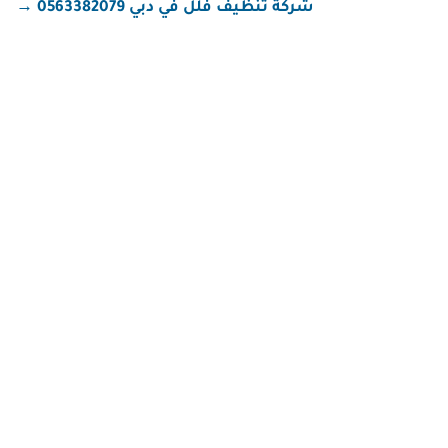
شركة تنظيف فلل في دبي 0563382079
→